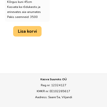
Kõrgus kuni 45cm
Kasvata ka rõdukastis ja
erinevates aia-anumates
Pakis seemneid: 3500
Lisa korvi
Kasva Suureks OÜ
Reg nr: 12324127
KMKR nr: EE102265617
Aadress: Saare 5a, Viljandi