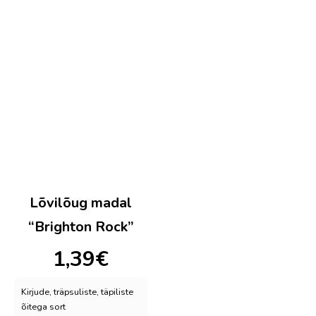
Lõvilõug madal
“Brighton Rock”
1,39
€
Kirjude, träpsuliste, täpiliste
õitega sort