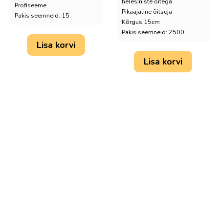
helesiniste õitega
Profiseeme
Pikaajaline õitseja
Pakis seemneid: 15
Kõrgus 15cm
Pakis seemneid: 2500
Lisa korvi
Lisa korvi