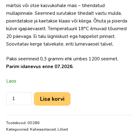
märtsis või otse kasvukohale mais – tihendatud
mullapinnale. Seemned surutakse tihedalt vastu mulda,
piserdatakse ja kaetakse klaasi või kilega. Õhuta ja piserda
külve igapäevaselt. Temperatuuril 18*C ilmuvad tõusmed
20 päevaga. Ei talu liigniiskust ega happelist pinnast.
Soovitatav kerge talvekate, eriti lumevaesel talvel.
Pakis seemneid 0,3 grammi ehk umbes 1200 seemet.
Parim idanevus enne 07.2026.
Laos
Lisa korvi
Tootekood:
00286
Kategooriad:
Kaheaastased
,
Lilled