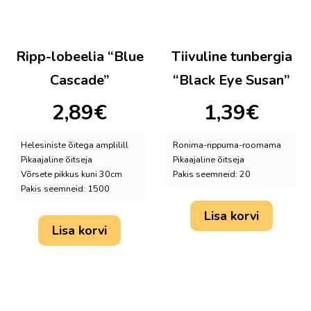
Ripp-lobeelia “Blue
Tiivuline tunbergia
Cascade”
“Black Eye Susan”
2,89
€
1,39
€
Helesiniste õitega amplilill
Ronima-rippuma-roomama
Pikaajaline õitseja
Pikaajaline õitseja
Võrsete pikkus kuni 30cm
Pakis seemneid: 20
Pakis seemneid: 1500
Lisa korvi
Lisa korvi