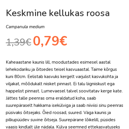
Keskmine kellukas roosa
Campanula medium
Algne
Praegune
0,79
€
1,39
€
hind
hind
oli:
on:
Kaheaastane kaunis lill, moodustades esimesel aastal
1,39€.
0,79€.
lehekodariku ja õitsedes teisel kasvuaastal. Taime kõrgus
kuni 80cm. Eelistab kasvuks kergelt varjulist kasvukohta ja
viljakat, mõõdukalt niisket pinnast. Ei talu liigniiskust ega
happelist pinnast. Lumevaesel talvel soovitatav kerge kate.
Jättes talle peenras oma eraldatud koha, saab
suurepäraselt hakkama isekülviga ja saab niiviisi sinu peenras
püsivaks õitsejaks. Õied roosad, suured. Väga kaunis ja
pilkupüüdev suvine õitseja. Suurepärane lõikelill, püsides
vaasis kindlalt üle nädala. Külva seemned ettekasvatuseks