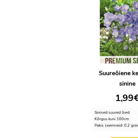
Suureõiene ke
sinine
1,99
Sinised suured õied
Kõrgus kuni 100cm
Pakis seemneid: 0,2 gr