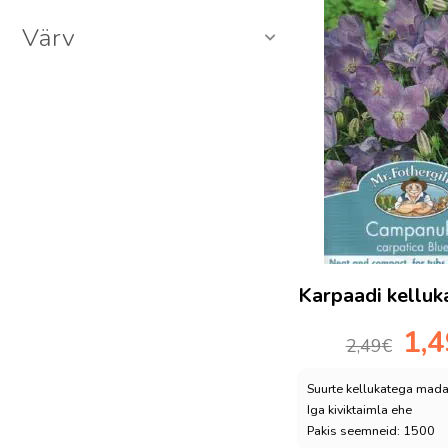
Üheaastased
0
Värv
Karpaadi kelluk
Algne
1,
2,49
€
hind
oli:
Suurte kellukatega mada
2,49€.
Iga kiviktaimla ehe
Pakis seemneid: 1500