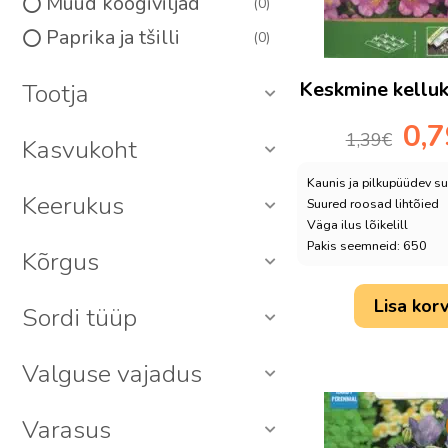
Muud köögiviljad
0
Paprika ja tšilli
0
Peet
0
Keskmine kellu
Tootja
Porgand
0
Algne
0,
Redis, rõigas, naeris,
1,39
€
0
Kasvukoht
hind
kaalikas
oli:
Kaunis ja pilkupüüdev su
Salat
1,39€.
0
Keerukus
Suured roosad lihtõied
Väga ilus lõikelill
Sibul
0
Pakis seemneid: 650
Kõrgus
Till
0
Tomat
0
Lisa korv
Sordi tüüp
Kaheaastased
6
Lillemuru
Valguse vajadus
0
Mitmeaastased
14
Varasus
Toalilled
0