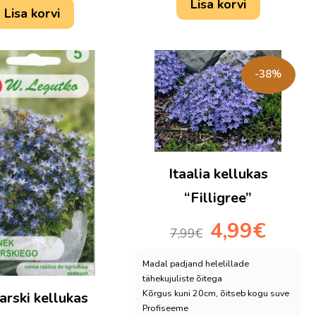
Lisa korvi
Lisa korvi
-38%
Itaalia kellukas
“Filligree”
Algne
Praegune
4,99
€
7,99
€
hind
hind
oli:
on:
Madal padjand helelillade
7,99€.
4,99€.
tähekujuliste õitega
Kõrgus kuni 20cm, õitseb kogu suve
arski kellukas
Profiseeme