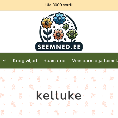
Üle 3000 sordi!
seemned.ee
Köögiviljad
Raamatud
Veinipärmid ja taime
kelluke