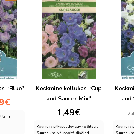
as “Blue”
Keskmine kellukas “Cup
Keskmi
and Saucer Mix”
and 
Praegune
49
€
hind
1,49
€
on:
2,
l taim
1,49€.
Kaunis ja pilkupüüdev suvine õitseja
Kaunis ja 
Suured liht- või pooltäidisõied
Suured liht