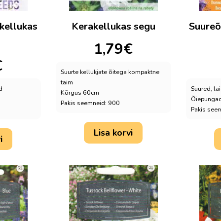
ikellukas
Kerakellukas segu
Suureõi
1,79
€
€
Suurte kellukjate õitega kompaktne
taim
d
Suured, la
Kõrgus 60cm
Õiepungad 
Pakis seemneid: 900
Pakis see
Lisa korvi
i