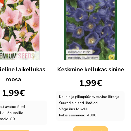
eline laikellukas
Keskmine kellukas sinine
roosa
1,99
€
1,99
€
Kaunis ja pilkupüüdev suvine õitseja
Suured sinised lihtõied
ialt avatud õied
Väga ilus lõikelill
kui õhupallid
Pakis seemneid: 4000
mneid: 80