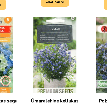
Lisa korvi
i
kas segu
Ümaralehine kellukas
Pož