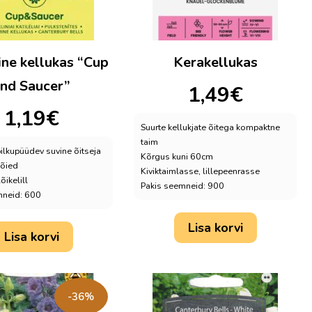
ne kellukas “Cup
Kerakellukas
nd Saucer”
1,49
€
1,19
€
Suurte kellukjate õitega kompaktne
taim
pilkupüüdev suvine õitseja
Kõrgus kuni 60cm
tõied
Kiviktaimlasse, lillepeenrasse
õikelill
Pakis seemneid: 900
mneid: 600
Lisa korvi
Lisa korvi
-36%