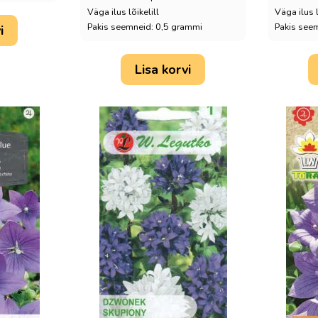
Väga ilus lõikelill
Väga ilus l
Pakis seemneid: 0,5 grammi
Pakis see
i
Lisa korvi