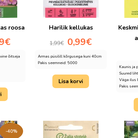
kas roosa
Harilik kellukas
Keskmi
a
Praegune
Algne
Praegune
79
€
0,99
€
1,99
€
hind
hind
hind
on:
oli:
on:
vine õitseja
Armas püsilill kõrgusega kuni 40cm
0,79€.
1,99€.
0,99€.
Pakis seemneid: 5000
Kaunis ja 
Suured lih
Väga ilus l
Lisa korvi
Pakis see
i
-40%