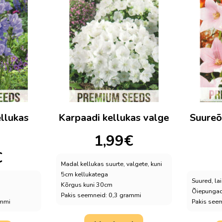
llukas
Karpaadi kellukas valge
Suureõi
1,99
€
€
Madal kellukas suurte, valgete, kuni
5cm kellukatega
Suured, la
Kõrgus kuni 30cm
Õiepungad 
Pakis seemneid: 0,3 grammi
ammi
Pakis see