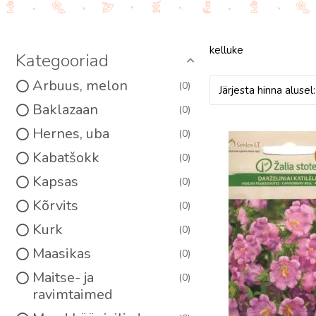
kelluke
Kategooriad
Arbuus, melon
0
Baklazaan
0
Hernes, uba
0
Kabatšokk
0
Kapsas
0
Kõrvits
0
Kurk
0
Maasikas
0
Maitse- ja
0
ravimtaimed