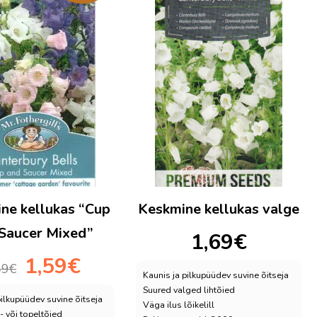
ne kellukas “Cup
Keskmine kellukas valge
Saucer Mixed”
1,69
€
Algne
Praegune
1,59
€
49
€
hind
hind
Kaunis ja pilkupüüdev suvine õitseja
Suured valged lihtõied
oli:
on:
pilkupüüdev suvine õitseja
Väga ilus lõikelill
2,49€.
1,59€.
- või topeltõied