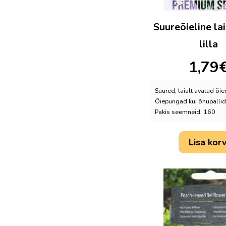
Suureõieline la
lilla
1,79
Suured, laialt avatud õie
Õiepungad kui õhupallid
Pakis seemneid: 160
Lisa korv