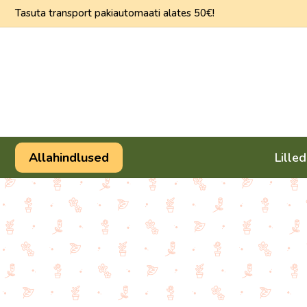
Skip
Tasuta transport pakiautomaati alates 50€!
to
content
Allahindlused
Lilled