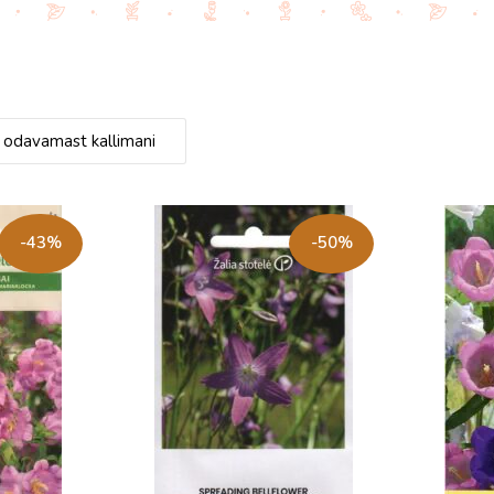
-43%
-50%