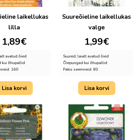
eline laikellukas
Suureõieline laikellukas
lilla
valge
1,89
€
1,99
€
ialt avatud õied
Suured, laialt avatud õied
kui õhupallid
Õiepungad kui õhupallid
mneid: 160
Pakis seemneid: 80
Lisa korvi
Lisa korvi