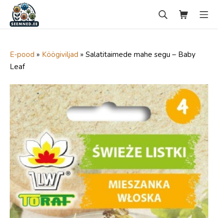
Skip
Search
Ostukorv
Mo
to
content
seemned.ee
E-pood
»
Köögiviljad
»
Salatitaimede mahe segu – Baby
Leaf