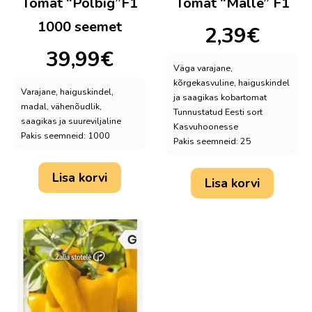
Tomat “Polbig”F1
Tomat “Malle” F1
1000 seemet
2,39
€
39,99
€
Väga varajane,
kõrgekasvuline, haiguskindel
Varajane, haiguskindel,
ja saagikas kobartomat
madal, vähenõudlik,
Tunnustatud Eesti sort
saagikas ja suureviljaline
Kasvuhoonesse
Pakis seemneid: 1000
Pakis seemneid: 25
Lisa korvi
Lisa korvi