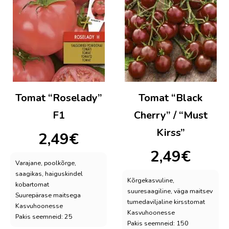
Tomat “Roselady”
Tomat “Black
F1
Cherry” / “Must
Kirss”
2,49
€
2,49
€
Varajane, poolkõrge,
saagikas, haiguskindel
Kõrgekasvuline,
kobartomat
suuresaagiline, väga maitsev
Suurepärase maitsega
tumedaviljaline kirsstomat
Kasvuhoonesse
Kasvuhoonesse
Pakis seemneid: 25
Pakis seemneid: 150