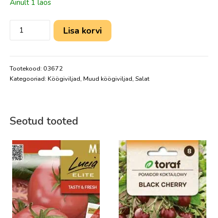
Ainult 1 laos
Lisa korvi
Tootekood:
03672
Kategooriad:
Köögiviljad
,
Muud köögiviljad
,
Salat
Seotud tooted