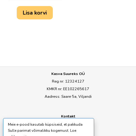
Lisa korvi
Kasva Suureks OÜ
Reg nr: 12324127
KMKR nr: EE102265617
Aadress: Saare 5a, Viljandi
Kontakt
E-mail:
ly@seemned.ee
Meie e-pood kasutab küpsiseid, et pakkuda
Sulle parimat võimalikku kogemust. Loe