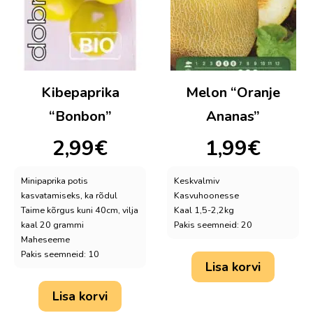
Kibepaprika
Melon “Oranje
“Bonbon”
Ananas”
2,99
€
1,99
€
Minipaprika potis
Keskvalmiv
kasvatamiseks, ka rõdul
Kasvuhoonesse
Taime kõrgus kuni 40cm, vilja
Kaal 1,5-2,2kg
kaal 20 grammi
Pakis seemneid: 20
Maheseeme
Pakis seemneid: 10
Lisa korvi
Lisa korvi