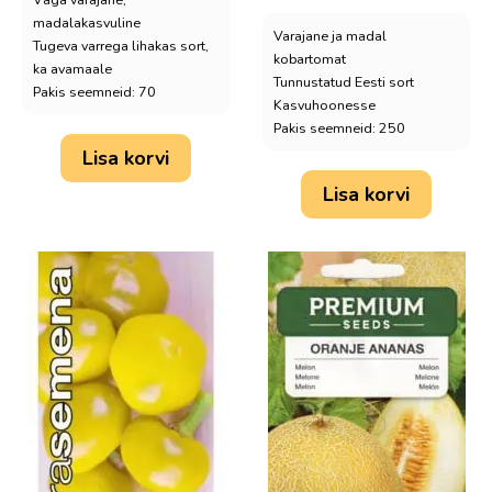
oli:
on:
madalakasvuline
Varajane ja madal
Tugeva varrega lihakas sort,
15,99€.
12,9
kobartomat
ka avamaale
Tunnustatud Eesti sort
Pakis seemneid: 70
Kasvuhoonesse
Pakis seemneid: 250
Lisa korvi
Lisa korvi