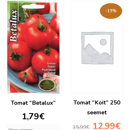
-19%
Tomat “Koit” 250
Tomat “Betalux”
seemet
1,79
€
Algne
Pra
12,99
€
15,99
€
hind
hind
Väga varajane,