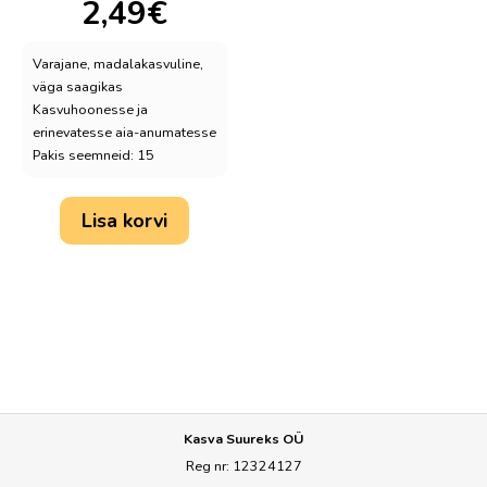
2,49
€
Varajane, madalakasvuline,
väga saagikas
Kasvuhoonesse ja
erinevatesse aia-anumatesse
Pakis seemneid: 15
Lisa korvi
Kasva Suureks OÜ
Reg nr: 12324127