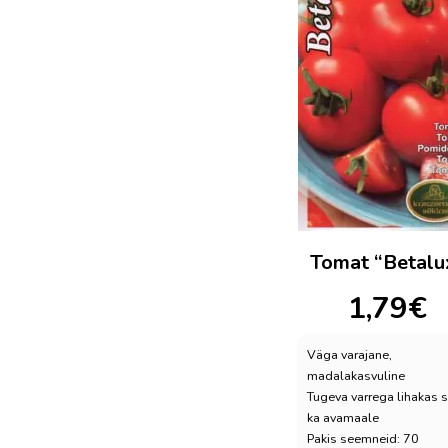
Tomat “Betalu
1,79
€
Väga varajane,
madalakasvuline
Tugeva varrega lihakas s
ka avamaale
Pakis seemneid: 70