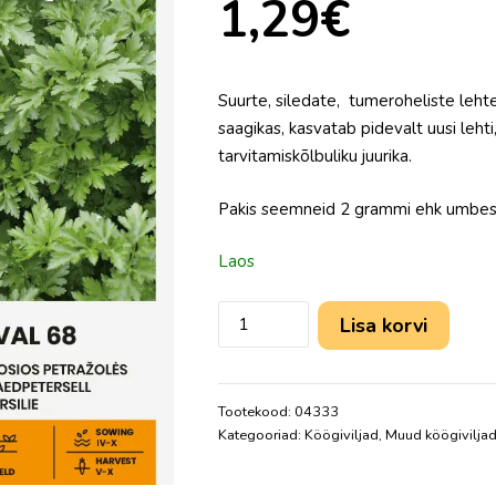
1,29
€
Suurte, siledate, tumeroheliste leht
saagikas, kasvatab pidevalt uusi leh
tarvitamiskõlbuliku juurika.
Pakis seemneid 2 grammi ehk umbe
Laos
Lisa korvi
Tootekood:
04333
Kategooriad:
Köögiviljad
,
Muud köögivilja