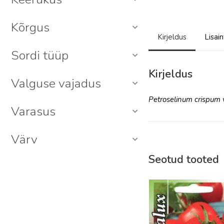
Sibul
48
Kõrgus
Till
13
Kirjeldus
Lisain
Tomat
356
Sordi tüüp
Kaheaastased
122
Kirjeldus
Lillemuru
Valguse vajadus
28
Mitmeaastased
397
Petroselinum crispum 
Varasus
Toalilled
69
Üheaastased
1338
Värv
Seotud tooted