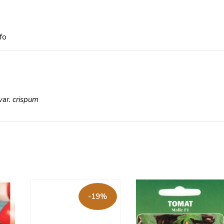
fo
var. crispum
-19%