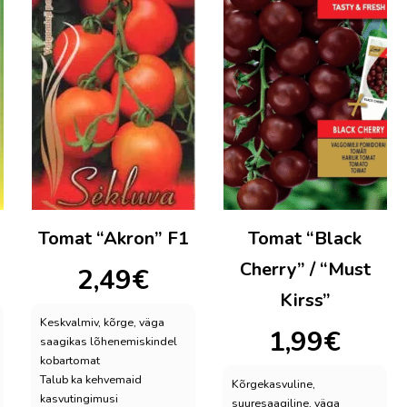
Tomat “Akron” F1
Tomat “Black
Cherry” / “Must
2,49
€
Kirss”
Keskvalmiv, kõrge, väga
1,99
€
saagikas lõhenemiskindel
kobartomat
Talub ka kehvemaid
Kõrgekasvuline,
kasvutingimusi
suuresaagiline, väga