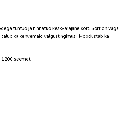
edega tuntud ja hinnatud keskvarajane sort. Sort on väga
ti, talub ka kehvemaid valgustingimusi. Moodustab ka
s 1200 seemet.
d