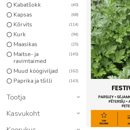
Kabatšokk
40
Kapsas
68
Kõrvits
114
Kurk
94
Maasikas
25
Maitse- ja
145
ravimtaimed
Muud köögiviljad
162
Paprika ja tšilli
143
Peet
47
Tootja
Porgand
66
Redis, rõigas, naeris,
52
Kasvukoht
kaalikas
Salat
97
Keerukus