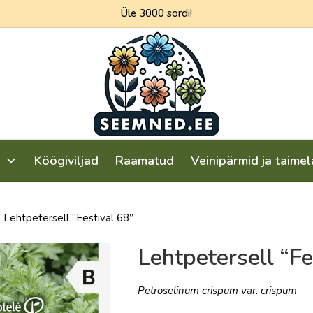
Üle 3000 sordi!
seemned.ee
Köögiviljad
Raamatud
Veinipärmid ja taime
»
Lehtpetersell “Festival 68”
Lehtpetersell “Fe
Petroselinum crispum var. crispum