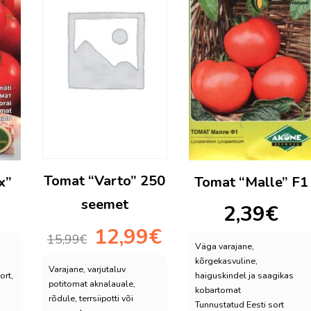
Tomat “Varto” 250
x”
Tomat “Malle” F1
seemet
2,39
€
Algne
Praegune
12,99
€
15,99
€
hind
hind
Väga varajane,
oli:
on:
kõrgekasvuline,
Varajane, varjutaluv
ort,
haiguskindel ja saagikas
15,99€.
12,99€.
potitomat aknalauale,
kobartomat
rõdule, terrsiipotti või
Tunnustatud Eesti sort