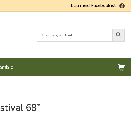
Fa
Leia meid Facebook'ist
Ostu
lambid
stival 68”