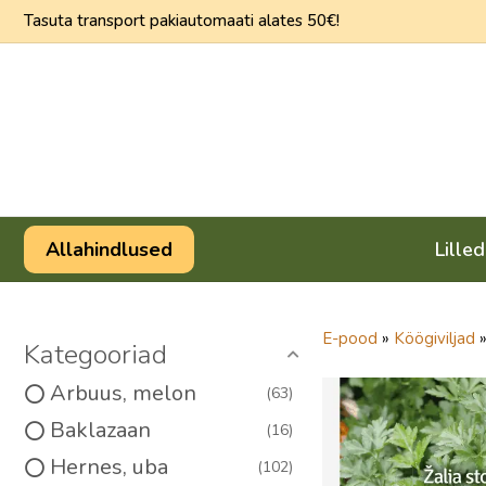
Skip
Tasuta transport pakiautomaati alates 50€!
to
content
Allahindlused
Lilled
E-pood
»
Köögiviljad
Kategooriad
Arbuus, melon
63
Baklazaan
16
Hernes, uba
102