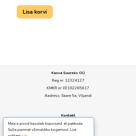
Lisa korvi
Kasva Suureks OÜ
Reg nr: 12324127
KMKR nr: EE102265617
Aadress: Saare 5a, Viljandi
Kontakt
E-mail:
ly@seemned.ee
Meie e-pood kasutab küpsiseid, et pakkuda
Sulle parimat võimalikku kogemust. Loe
rohkem
siit
.