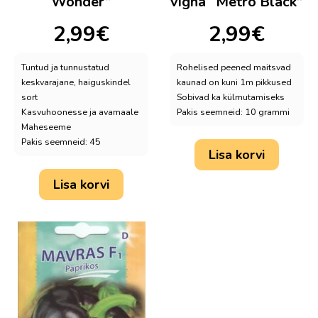
Wonder”
vigna “Metro Black”
2,99
€
2,99
€
Tuntud ja tunnustatud
Rohelised peened maitsvad
keskvarajane, haiguskindel
kaunad on kuni 1m pikkused
sort
Sobivad ka külmutamiseks
Kasvuhoonesse ja avamaale
Pakis seemneid: 10 grammi
Maheseeme
Pakis seemneid: 45
Lisa korvi
Lisa korvi