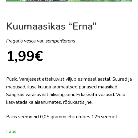
Kuumaasikas “Erna”
Fragaria vesca var. semperflorens
1,99
€
Püsik. Varajasest ettekülvist viljub esimesel aastal. Suured ja
magusad, ilusa kujuga aromaatsed punased maasikad.
Saagikas varasuvest hilissügiseni. Ei kasvata võsusid. Võib
kasvatada ka aiaanumates, rõdukastis jne.
Pakis seemneid 0,05 grammi ehk umbes 125 seemet.
Laos