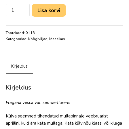
Lisa korvi
Tootekood:
01181
Kategooriad:
Köögiviljad
,
Maasikas
Kirjeldus
Kirjeldus
Fragaria vesca var. semperflorens
Külva seemned tihendatud mullapinnale veebruarist
aprillini, kuid ära kata mullaga. Kata külvinõu klaasi või kilega