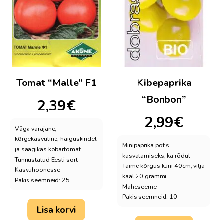
Tomat “Malle” F1
Kibepaprika
“Bonbon”
2,39
€
2,99
€
Väga varajane,
kõrgekasvuline, haiguskindel
Minipaprika potis
ja saagikas kobartomat
kasvatamiseks, ka rõdul
Tunnustatud Eesti sort
Taime kõrgus kuni 40cm, vilja
Kasvuhoonesse
kaal 20 grammi
Pakis seemneid: 25
Maheseeme
Pakis seemneid: 10
Lisa korvi