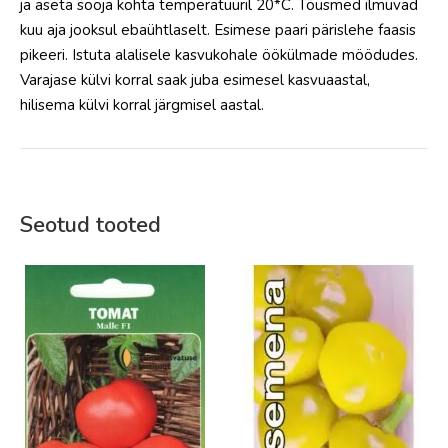
ja aseta sooja kohta temperatuuril 20*C. Tõusmed ilmuvad
kuu aja jooksul ebaühtlaselt. Esimese paari pärislehe faasis
pikeeri. Istuta alalisele kasvukohale öökülmade möödudes.
Varajase külvi korral saak juba esimesel kasvuaastal,
hilisema külvi korral järgmisel aastal.
Seotud tooted