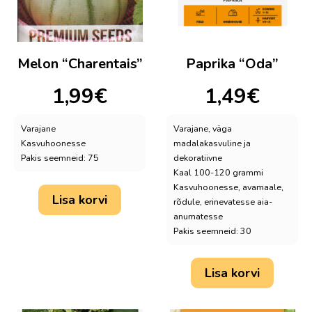
Melon “Charentais”
Paprika “Oda”
1,99
€
1,49
€
Varajane
Varajane, väga
Kasvuhoonesse
madalakasvuline ja
Pakis seemneid: 75
dekoratiivne
Kaal 100-120 grammi
Kasvuhoonesse, avamaale,
Lisa korvi
rõdule, erinevatesse aia-
anumatesse
Pakis seemneid: 30
Lisa korvi