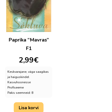
Paprika “Mavras”
F1
2,99
€
Keskvarajane, väga saagikas
ja haiguskindel
Kasvuhoonesse
Profiseeme
Pakis seemneid: 8
Lisa korvi