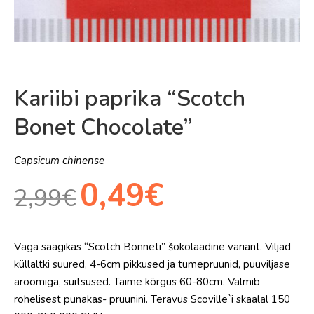
Kariibi paprika “Scotch
Bonet Chocolate”
Capsicum chinense
Algne
Praegune
0,49
€
2,99
€
hind
hind
oli:
on:
Väga saagikas “Scotch Bonneti” šokolaadine variant. Viljad
2,99€.
0,49€.
küllaltki suured, 4-6cm pikkused ja tumepruunid, puuviljase
aroomiga, suitsused. Taime kõrgus 60-80cm. Valmib
rohelisest punakas- pruunini. Teravus Scoville`i skaalal 150