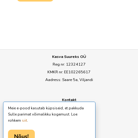
Kasva Suureks OÜ
Reg nr: 12324127
KMKR nr: EE102265617
Aadress: Saare 5a, Viljandi
Kontakt
E-mail:
ly@seemned.ee
Meie e-pood kasutab küpsiseid, et pakkuda
Sulle parimat võimalikku kogemust. Loe
rohkem
siit
.
Tingimused
Ostutingimused
Nõus!