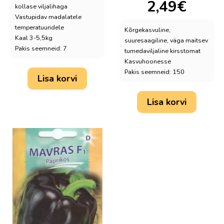
2,49
€
kollase viljalihaga
Vastupidav madalatele
temperatuuridele
Kõrgekasvuline,
Kaal 3-5,5kg
suuresaagiline, väga maitsev
Pakis seemneid: 7
tumedaviljaline kirsstomat
Kasvuhoonesse
Pakis seemneid: 150
Lisa korvi
Lisa korvi