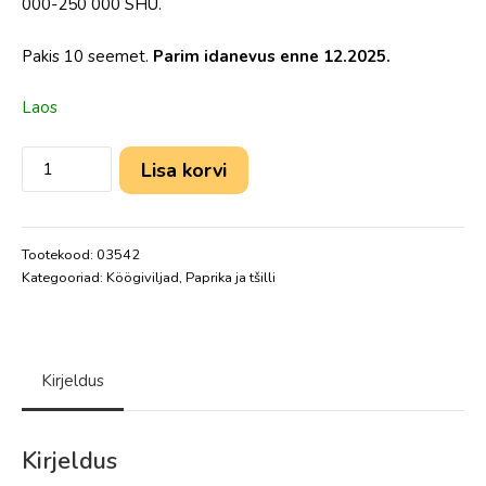
000-250 000 SHU.
Pakis 10 seemet.
Parim idanevus enne 12.2025.
Laos
Lisa korvi
Tootekood:
03542
Kategooriad:
Köögiviljad
,
Paprika ja tšilli
Kirjeldus
Kirjeldus