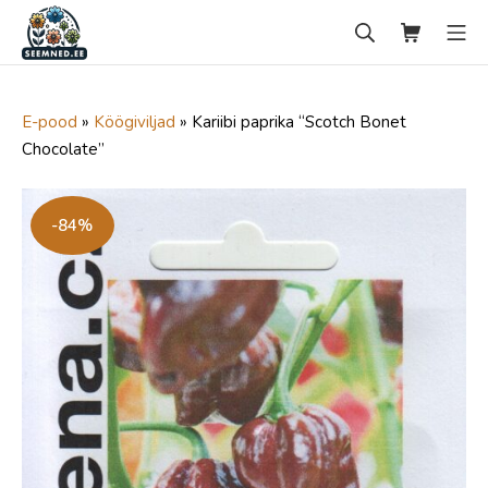
Skip
Search
Ostukorv
Mo
to
content
seemned.ee
E-pood
»
Köögiviljad
»
Kariibi paprika “Scotch Bonet
Chocolate”
-84%