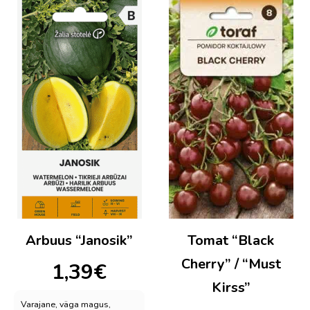
Arbuus “Janosik”
Tomat “Black
Cherry” / “Must
1,39
€
Kirss”
Varajane, väga magus,