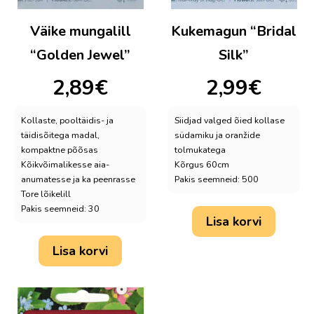
Väike mungalill
Kukemagun “Bridal
“Golden Jewel”
Silk”
2,89
€
2,99
€
Kollaste, pooltäidis- ja
Siidjad valged õied kollase
täidisõitega madal,
südamiku ja oranžide
kompaktne põõsas
tolmukatega
Kõikvõimalikesse aia-
Kõrgus 60cm
anumatesse ja ka peenrasse
Pakis seemneid: 500
Tore lõikelill
Pakis seemneid: 30
Lisa korvi
Lisa korvi