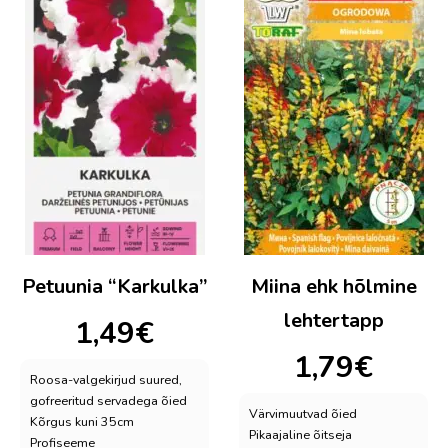
Petuunia “Karkulka”
Miina ehk hõlmine
lehtertapp
1,49
€
1,79
€
Roosa-valgekirjud suured,
gofreeritud servadega õied
Värvimuutvad õied
Kõrgus kuni 35cm
Pikaajaline õitseja
Profiseeme