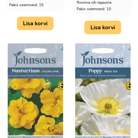
Ronima või rippuma
Pakis seemneid: 15
Pakis seemneid: 10
Lisa korvi
Lisa korvi