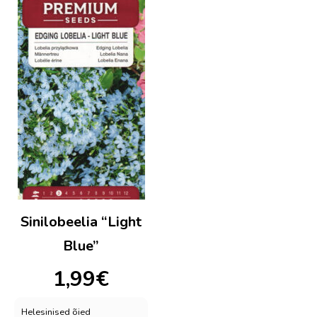
Sinilobeelia “Light
Blue”
1,99
€
Helesinised õied