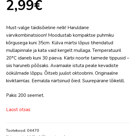
2,99
€
Must-valge täidisõieline nelk! Haruldane
värvikombinatsioon! Moodustab kompaktse puhmiku
kõrgusega kuni 35cm. Külva märtsi lõpus tihendatud
mullapinnale ja kata vaid kergelt mullaga. Temperatuuril
20*C idaneb kuni 30 päeva. Kärbi noorte taimede tippusid –
siis haruneb põõsaks. Avamaale istuta peale kevadiste
öökülmade lõppu. Õitseb juulist oktoobrini. Originaalne
kiviktaimlas. Eemalda närtsinud õied. Suurepärane lõikelill.
Pakis 200 seemet.
Laost otsas
Tootekood:
04470