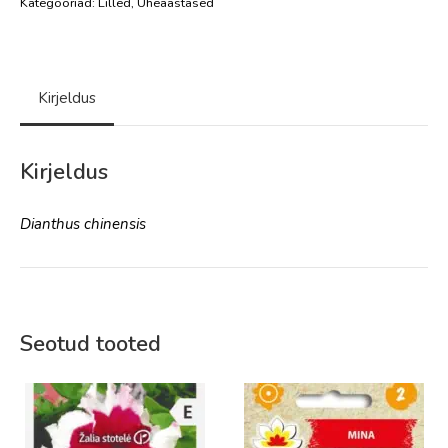
Kategooriad:
Lilled
,
Üheaastased
Kirjeldus
Kirjeldus
Dianthus chinensis
Seotud tooted