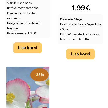
Värviküllane segu
1,99
€
lihtõielistest sortidest
Pikaajaline ja rikkalik
õitsemine
Roosade õitega
Köögiviljaaeda kahjureid
Kääbuskasvuline, kõrgus kuni
tõrjuma
40cm
Pakis seemneid: 300
Pilkupüüdev ehe kiviktaimlas
Pakis seemneid: 150
Lisa korvi
Lisa korvi
-33%