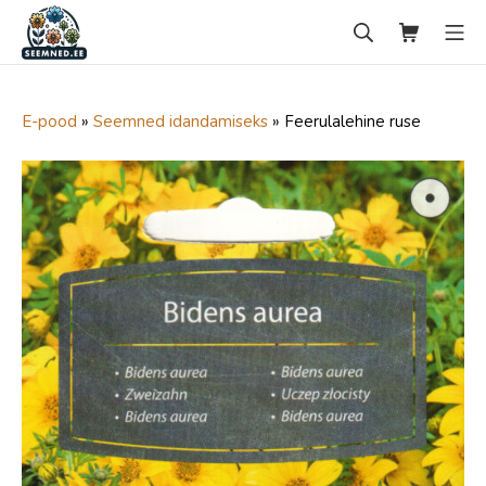
Skip
Search
Ostukorv
Mo
to
content
seemned.ee
E-pood
»
Seemned idandamiseks
»
Feerulalehine ruse