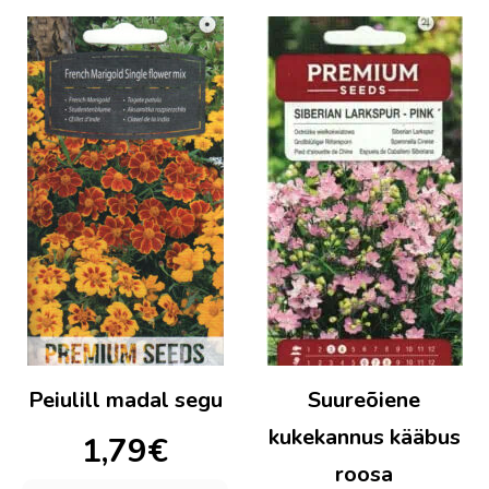
Peiulill madal segu
Suureõiene
kukekannus kääbus
1,79
€
roosa