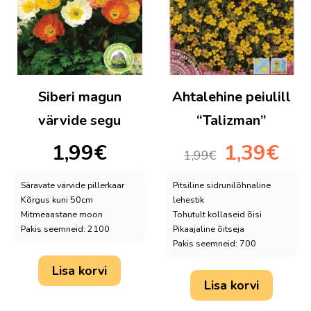
Siberi magun
Ahtalehine peiulill
värvide segu
“Talizman”
Algne
Praeg
1,99
€
1,39
€
1,99
€
hind
hind
oli:
on:
Säravate värvide pillerkaar
Pitsiline sidrunilõhnaline
1,99€.
1,39€.
Kõrgus kuni 50cm
lehestik
Mitmeaastane moon
Tohutult kollaseid õisi
Pakis seemneid: 2100
Pikaajaline õitseja
Pakis seemneid: 700
Lisa korvi
Lisa korvi