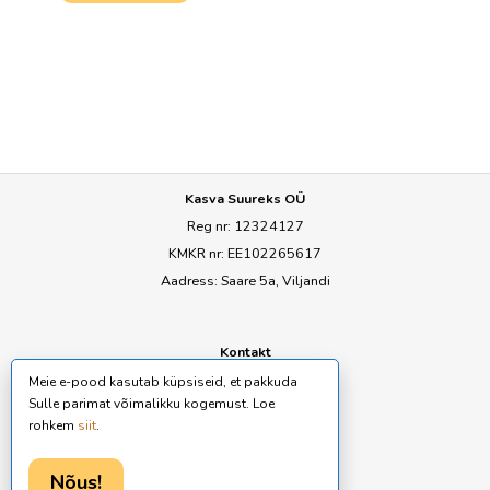
Kasva Suureks OÜ
Reg nr: 12324127
KMKR nr: EE102265617
Aadress: Saare 5a, Viljandi
Kontakt
E-mail:
ly@seemned.ee
Meie e-pood kasutab küpsiseid, et pakkuda
Sulle parimat võimalikku kogemust. Loe
rohkem
siit
.
Tingimused
Ostutingimused
Nõus!