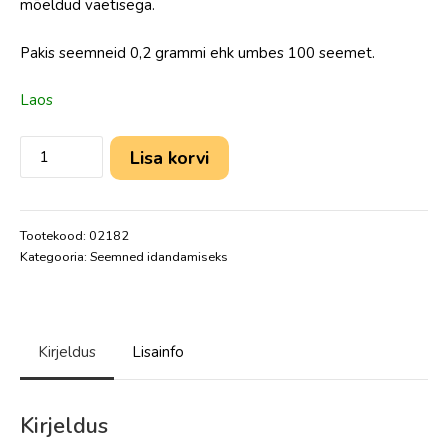
mõeldud väetisega.
Pakis seemneid 0,2 grammi ehk umbes 100 seemet.
Laos
Lisa korvi
Tootekood:
02182
Kategooria:
Seemned idandamiseks
Kirjeldus
Lisainfo
Kirjeldus