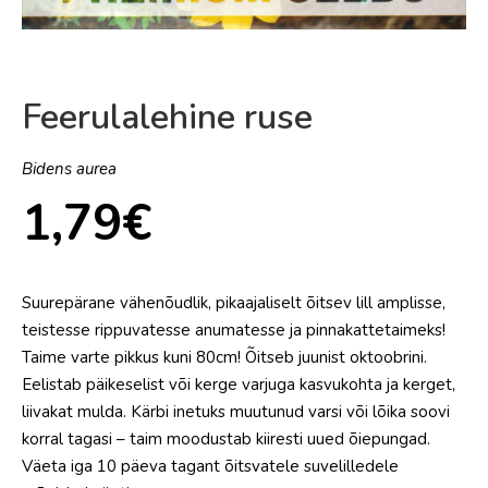
Feerulalehine ruse
Bidens aurea
1,79
€
Suurepärane vähenõudlik, pikaajaliselt õitsev lill amplisse,
teistesse rippuvatesse anumatesse ja pinnakattetaimeks!
Taime varte pikkus kuni 80cm! Õitseb juunist oktoobrini.
Eelistab päikeselist või kerge varjuga kasvukohta ja kerget,
liivakat mulda. Kärbi inetuks muutunud varsi või lõika soovi
korral tagasi – taim moodustab kiiresti uued õiepungad.
Väeta iga 10 päeva tagant õitsvatele suvelilledele