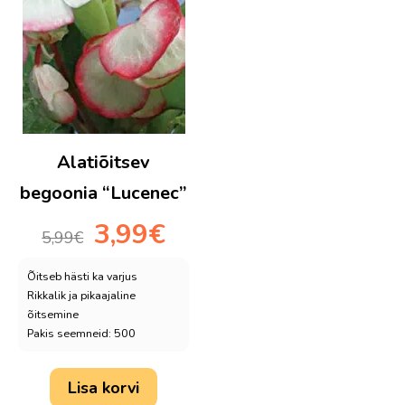
Alatiõitsev
begoonia “Lucenec”
Algne
Praegune
3,99
€
5,99
€
hind
hind
oli:
on:
Õitseb hästi ka varjus
5,99€.
3,99€.
Rikkalik ja pikaajaline
õitsemine
Pakis seemneid: 500
Lisa korvi