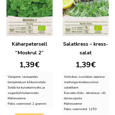
Käharpetersell
Salatkress – kress-
“Moskrul 2”
salat
1,39
€
1,39
€
Varajane, vastupidav
Vürtsikas-soolakas-piprase
temperatuuri kõikumistele
maitsega kiirekasvuline
Sobib ka kuivatamiseks ja
salatitaim
sügavkülmutamiseks
Kasvata rõdu-, aknalaua- või
Maheseeme
terrassipotis
Pakis seemneid: 2 grammi
Maheseeme
Pakis seemneid: 1250