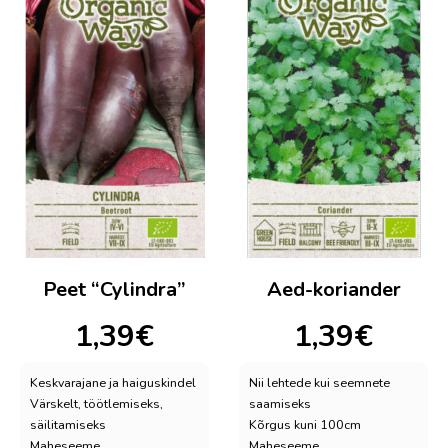
Peet “Cylindra”
Aed-koriander
1,39
€
1,39
€
Keskvarajane ja haiguskindel
Nii lehtede kui seemnete
Värskelt, töötlemiseks,
saamiseks
säilitamiseks
Kõrgus kuni 100cm
Maheseeme
Maheseeme