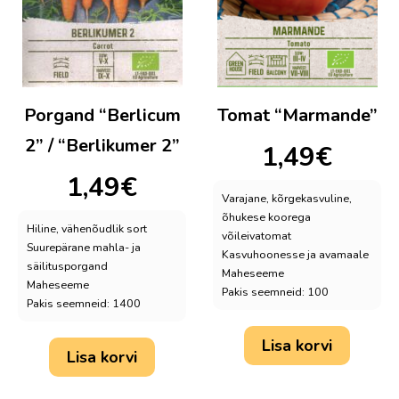
Porgand “Berlicum
Tomat “Marmande”
2” / “Berlikumer 2”
1,49
€
1,49
€
Varajane, kõrgekasvuline,
õhukese koorega
Hiline, vähenõudlik sort
võileivatomat
Suurepärane mahla- ja
Kasvuhoonesse ja avamaale
säilitusporgand
Maheseeme
Maheseeme
Pakis seemneid: 100
Pakis seemneid: 1400
Lisa korvi
Lisa korvi