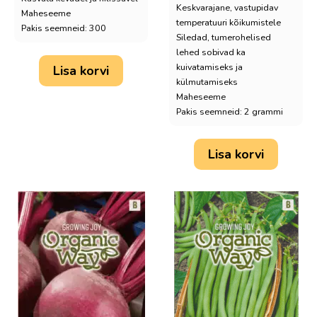
Keskvarajane, vastupidav
Maheseeme
temperatuuri kõikumistele
Pakis seemneid: 300
Siledad, tumerohelised
lehed sobivad ka
kuivatamiseks ja
Lisa korvi
külmutamiseks
Maheseeme
Pakis seemneid: 2 grammi
Lisa korvi