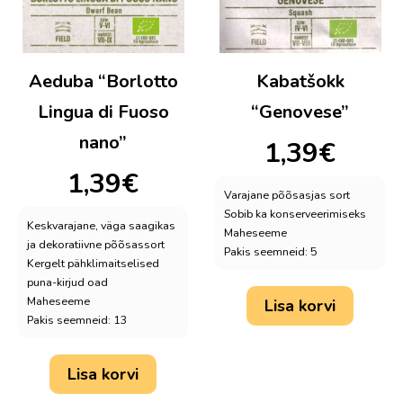
Aeduba “Borlotto
Kabatšokk
Lingua di Fuoso
“Genovese”
nano”
1,39
€
1,39
€
Varajane põõsasjas sort
Sobib ka konserveerimiseks
Keskvarajane, väga saagikas
Maheseeme
ja dekoratiivne põõsassort
Pakis seemneid: 5
Kergelt pähklimaitselised
puna-kirjud oad
Maheseeme
Lisa korvi
Pakis seemneid: 13
Lisa korvi