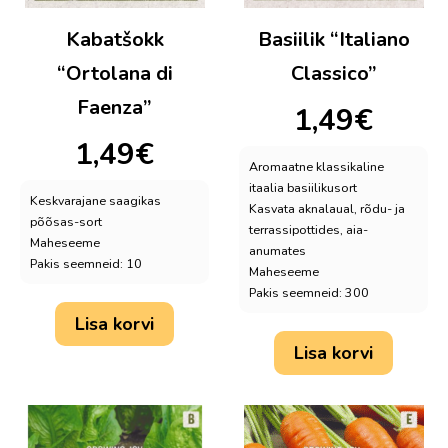
Kabatšokk
Basiilik “Italiano
“Ortolana di
Classico”
Faenza”
1,49
€
1,49
€
Aromaatne klassikaline
itaalia basiilikusort
Keskvarajane saagikas
Kasvata aknalaual, rõdu- ja
põõsas-sort
terrassipottides, aia-
Maheseeme
anumates
Pakis seemneid: 10
Maheseeme
Pakis seemneid: 300
Lisa korvi
Lisa korvi