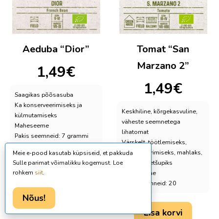
Aeduba “Dior”
Tomat “San
Marzano 2”
1,49
€
1,49
€
Saagikas põõsasuba
Ka konserveerimiseks ja
Keskhiline, kõrgekasvuline,
külmutamiseks
väheste seemnetega
Maheseeme
lihatomat
Pakis seemneid: 7 grammi
Värskelt, töötlemiseks,
konserveerimiseks, mahlaks,
Meie e-pood kasutab küpsiseid, et pakkuda
püreeks, ketšupiks
Sulle parimat võimalikku kogemust. Loe
Lisa korvi
rohkem
siit
.
Maheseeme
Pakis seemneid: 20
Nõus!
Lisa korvi