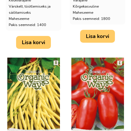
Keskvarajane
Varajane
Värskelt, töötlemiseks ja
Kõrgekasvuline
säilitamiseks
Maheseeme
Maheseeme
Pakis seemneid: 1800
Pakis seemneid: 1400
Lisa korvi
Lisa korvi