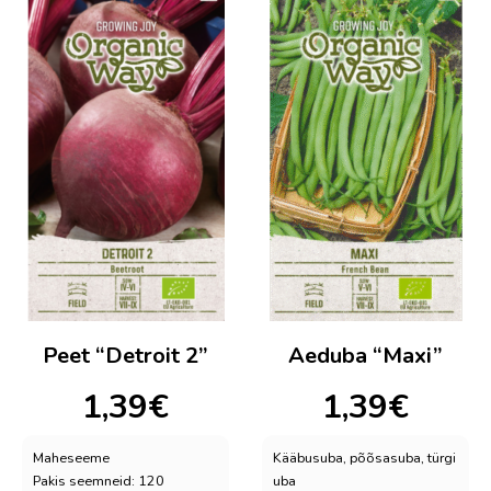
Peet “Detroit 2”
Aeduba “Maxi”
1,39
€
1,39
€
Maheseeme
Kääbusuba, põõsasuba, türgi
Pakis seemneid: 120
uba