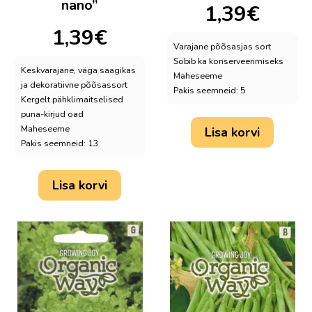
nano”
1,39
€
1,39
€
Varajane põõsasjas sort
Sobib ka konserveerimiseks
Keskvarajane, väga saagikas
Maheseeme
ja dekoratiivne põõsassort
Pakis seemneid: 5
Kergelt pähklimaitselised
puna-kirjud oad
Maheseeme
Lisa korvi
Pakis seemneid: 13
Lisa korvi