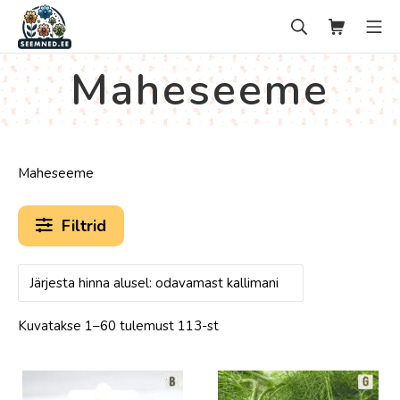
Skip
Search
Ostukorv
Mo
to
content
seemned.ee
Maheseeme
Maheseeme
Filtrid
Kuvatakse 1–60 tulemust 113-st