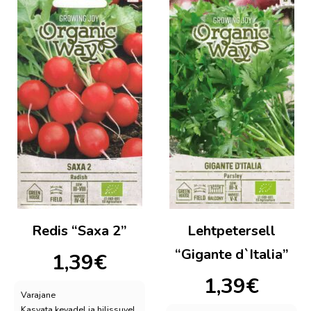
Redis “Saxa 2”
Lehtpetersell
“Gigante d`Italia”
1,39
€
1,39
€
Varajane
Kasvata kevadel ja hilissuvel