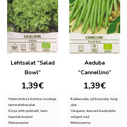
Lehtsalat “Salad
Aeduba
Bowl”
“Cannellino”
1,39
€
1,39
€
Helerohelise koheva rosetiga
Kääbusuba, põõsasuba, türgi
tammelehesalat
uba
Korja lehti pidevalt, taim
Varajane, kaunad kiududeta,
taastub korjest
valged oad
Maheseeme
Maheseeme