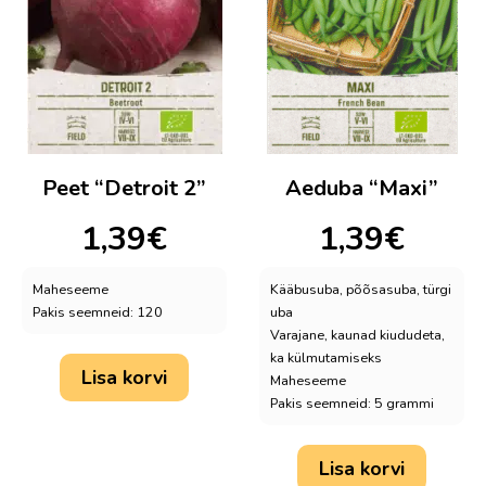
Peet “Detroit 2”
Aeduba “Maxi”
1,39
€
1,39
€
Maheseeme
Kääbusuba, põõsasuba, türgi
Pakis seemneid: 120
uba
Varajane, kaunad kiududeta,
ka külmutamiseks
Lisa korvi
Maheseeme
Pakis seemneid: 5 grammi
Lisa korvi