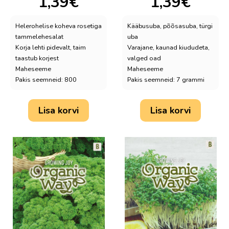
1,39
€
1,39
€
Helerohelise koheva rosetiga
Kääbusuba, põõsasuba, türgi
tammelehesalat
uba
Korja lehti pidevalt, taim
Varajane, kaunad kiududeta,
taastub korjest
valged oad
Maheseeme
Maheseeme
Pakis seemneid: 800
Pakis seemneid: 7 grammi
Lisa korvi
Lisa korvi