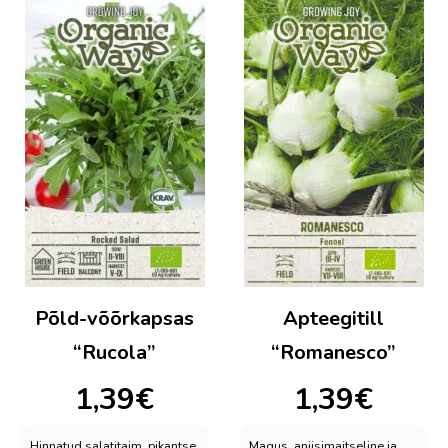
Põld-võõrkapsas
Apteegitill
“Rucola”
“Romanesco”
1,39
€
1,39
€
Hinnatud salatitaim, pikantse,
Magus, aniisimaitseline ja