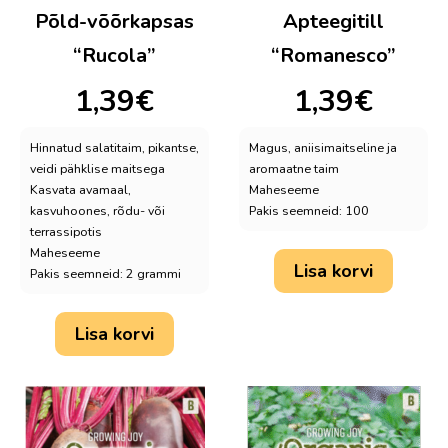
Põld-võõrkapsas
Apteegitill
“Rucola”
“Romanesco”
1,39
€
1,39
€
Hinnatud salatitaim, pikantse,
Magus, aniisimaitseline ja
veidi pähklise maitsega
aromaatne taim
Kasvata avamaal,
Maheseeme
kasvuhoones, rõdu- või
Pakis seemneid: 100
terrassipotis
Maheseeme
Lisa korvi
Pakis seemneid: 2 grammi
Lisa korvi