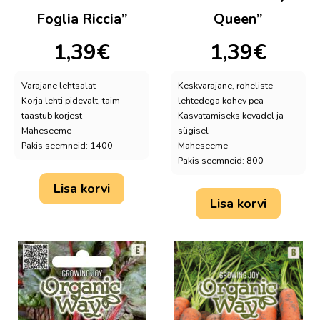
Foglia Riccia”
Queen”
1,39
€
1,39
€
Varajane lehtsalat
Keskvarajane, roheliste
Korja lehti pidevalt, taim
lehtedega kohev pea
taastub korjest
Kasvatamiseks kevadel ja
Maheseeme
sügisel
Pakis seemneid: 1400
Maheseeme
Pakis seemneid: 800
Lisa korvi
Lisa korvi