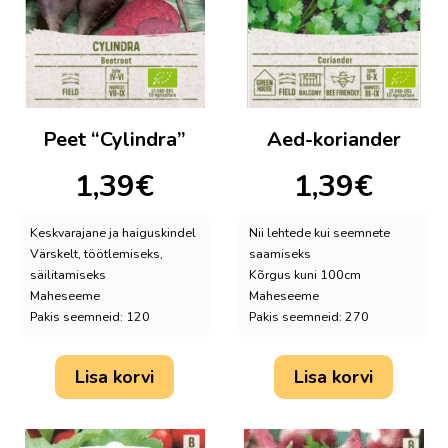
Peet “Cylindra”
Aed-koriander
1,39
€
1,39
€
Keskvarajane ja haiguskindel
Nii lehtede kui seemnete
Värskelt, töötlemiseks,
saamiseks
säilitamiseks
Kõrgus kuni 100cm
Maheseeme
Maheseeme
Pakis seemneid: 120
Pakis seemneid: 270
Lisa korvi
Lisa korvi