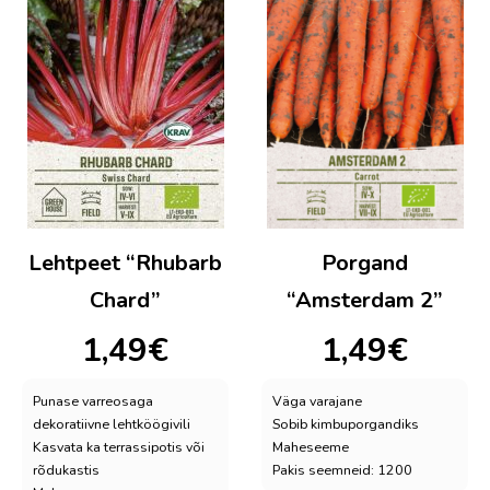
Lehtpeet “Rhubarb
Porgand
Chard”
“Amsterdam 2”
1,49
€
1,49
€
Punase varreosaga
Väga varajane
dekoratiivne lehtköögivili
Sobib kimbuporgandiks
Kasvata ka terrassipotis või
Maheseeme
rõdukastis
Pakis seemneid: 1200