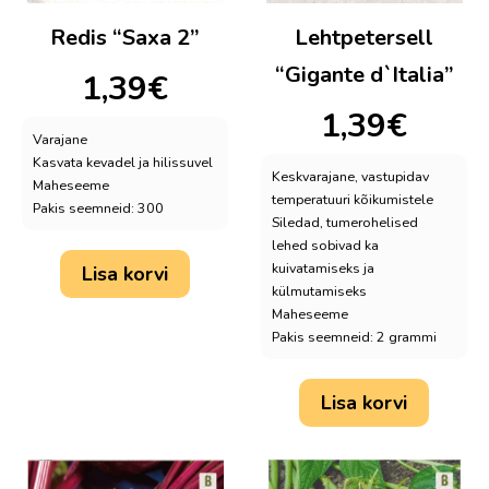
Redis “Saxa 2”
Lehtpetersell
“Gigante d`Italia”
1,39
€
1,39
€
Varajane
Kasvata kevadel ja hilissuvel
Keskvarajane, vastupidav
Maheseeme
temperatuuri kõikumistele
Pakis seemneid: 300
Siledad, tumerohelised
lehed sobivad ka
kuivatamiseks ja
Lisa korvi
külmutamiseks
Maheseeme
Pakis seemneid: 2 grammi
Lisa korvi