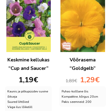
Keskmine kellukas
Võõrasema
“Cup and Saucer”
“Goldgelb”
Algne
Praeg
1,19
€
1,29
€
1,89
€
hind
hind
oli:
on:
Kaunis ja pilkupüüdev suvine
Puhas-kolllane õis
1,89€.
1,29€.
õitseja
Kompaktne, kõrgus 20cm
Suured lihtõied
Pakis seemneid: 200
Väga ilus lõikelill