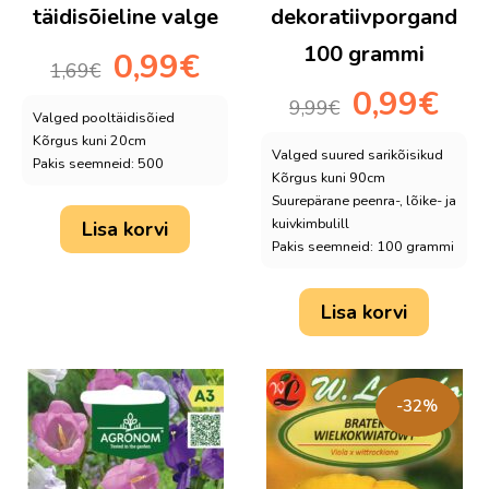
täidisõieline valge
dekoratiivporgand
100 grammi
Algne
Praegune
0,99
€
1,69
€
hind
hind
Algne
Praeg
0,99
€
oli:
on:
9,99
€
hind
hind
Valged pooltäidisõied
1,69€.
0,99€.
Kõrgus kuni 20cm
oli:
on:
Valged suured sarikõisikud
Pakis seemneid: 500
9,99€.
0,99€.
Kõrgus kuni 90cm
Suurepärane peenra-, lõike- ja
kuivkimbulill
Lisa korvi
Pakis seemneid: 100 grammi
Lisa korvi
-32%