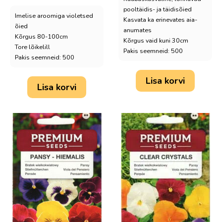
pooltäidis- ja täidisõied
Imelise aroomiga violetsed
Kasvata ka erinevates aia-
õied
anumates
Kõrgus 80-100cm
Kõrgus vaid kuni 30cm
Tore lõikelill
Pakis seemneid: 500
Pakis seemneid: 500
Lisa korvi
Lisa korvi