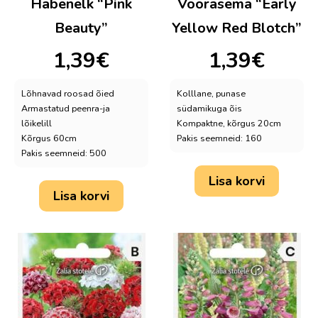
Habenelk “Pink
Võõrasema “Early
Beauty”
Yellow Red Blotch”
1,39
€
1,39
€
Lõhnavad roosad õied
Kolllane, punase
Armastatud peenra-ja
südamikuga õis
lõikelill
Kompaktne, kõrgus 20cm
Kõrgus 60cm
Pakis seemneid: 160
Pakis seemneid: 500
Lisa korvi
Lisa korvi