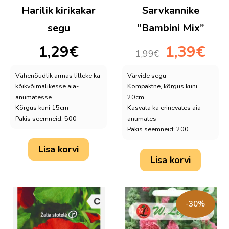
Harilik kirikakar
Sarvkannike
segu
“Bambini Mix”
Algne
Praeg
1,29
€
1,39
€
1,99
€
hind
hind
oli:
on:
Vähenõudlik armas lilleke ka
Värvide segu
1,99€.
1,39€.
kõikvõimalikesse aia-
Kompaktne, kõrgus kuni
anumatesse
20cm
Kõrgus kuni 15cm
Kasvata ka erinevates aia-
Pakis seemneid: 500
anumates
Pakis seemneid: 200
Lisa korvi
Lisa korvi
-30%