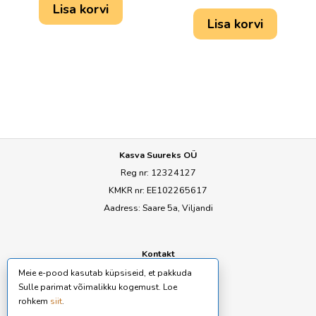
Lisa korvi
Lisa korvi
Kasva Suureks OÜ
Reg nr: 12324127
KMKR nr: EE102265617
Aadress: Saare 5a, Viljandi
Kontakt
E-mail:
ly@seemned.ee
Meie e-pood kasutab küpsiseid, et pakkuda
Sulle parimat võimalikku kogemust. Loe
rohkem
siit
.