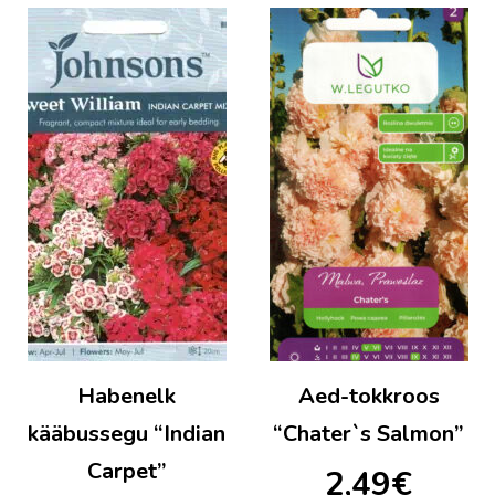
Habenelk
Aed-tokkroos
kääbussegu “Indian
“Chater`s Salmon”
Carpet”
2,49
€