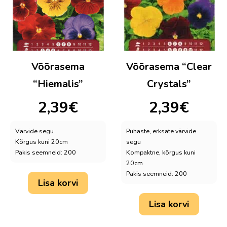
Võõrasema
Võõrasema “Clear
“Hiemalis”
Crystals”
2,39
€
2,39
€
Värvide segu
Puhaste, erksate värvide
Kõrgus kuni 20cm
segu
Pakis seemneid: 200
Kompaktne, kõrgus kuni
20cm
Pakis seemneid: 200
Lisa korvi
Lisa korvi