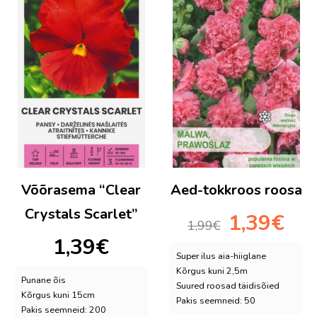
Võõrasema “Clear
Aed-tokkroos roosa
Crystals Scarlet”
Algne
Praeg
1,39
€
1,99
€
hind
hind
1,39
€
oli:
on:
Super ilus aia-hiiglane
1,99€.
1,39€.
Kõrgus kuni 2,5m
Punane õis
Suured roosad täidisõied
Kõrgus kuni 15cm
Pakis seemneid: 50
Pakis seemneid: 200