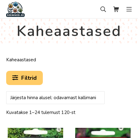
Skip
Search
Ostukorv
Mo
to
content
seemned.ee
Kaheaastased
Kaheaastased
Filtrid
Kuvatakse 1–24 tulemust 120-st