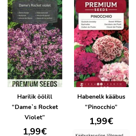
Harilik öölill
Habenelk kääbus
“Dame`s Rocket
“Pinocchio”
Violet”
1,99
€
1,99
€
Kääbuskasvuline, lõhnavad