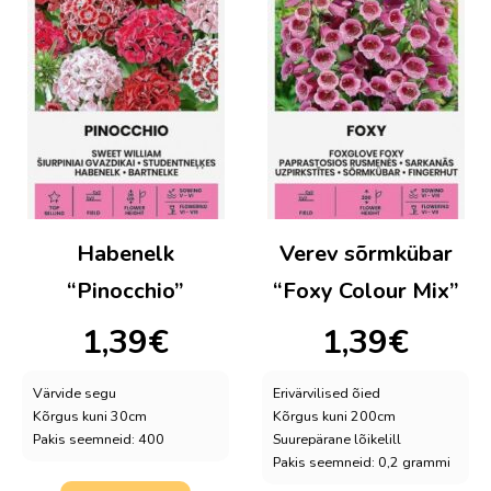
Habenelk
Verev sõrmkübar
“Pinocchio”
“Foxy Colour Mix”
1,39
€
1,39
€
Värvide segu
Erivärvilised õied
Kõrgus kuni 30cm
Kõrgus kuni 200cm
Pakis seemneid: 400
Suurepärane lõikelill
Pakis seemneid: 0,2 grammi