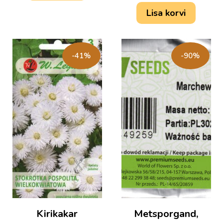
Lisa korvi
-41%
-90%
Kirikakar
Metsporgand,