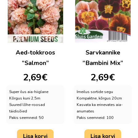
Aed-tokkroos
Sarvkannike
“Salmon”
“Bambini Mix”
2,69
€
2,69
€
Super ilus aia-hiiglane
Imeilus sortide segu
Kõrgus kuni 2,5m
Kompaktne, kõrgus 20cm
Suured lõhe-roosad
Kasvata ka erinevates aia-
täidisõied
anumates
Pakis seemneid: 50
Pakis seemneid: 100
Lisa korvi
Lisa korvi