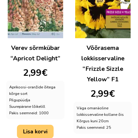
Verev sõrmkübar
Võõrasema
“Apricot Delight”
lokkisservaline
“Frizzle Sizzle
2,99
€
Yellow” F1
Aprikoosi-oranžide õitega
2,99
€
kõrge sort
Pilgupüüdja
Suurepärane lõikelill
Väga omanäoline
Pakis seemneid: 1000
lokkisservaline kollane õis
Kõrgus kuni 20cm
Pakis seemneid: 25
Lisa korvi